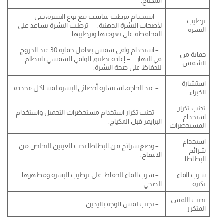
المكياج.
– استخدام مرطب يتناسب مع نوع البشرة، حتى
ترطيب
لأصحاب البشرة الدهنية. – ترطيب البشرة يساعد على
البشرة
المحافظة على نعومتها وترطيبها.
– استخدام واقي شمس بعامل حماية 30 عند الخروج
حماية من
في النهار. – إعادة تطبيق الواقي الشمسي بانتظام
الشمس
للحفاظ على صحة البشرة.
استشارة
– عند الحاجة، استشارة أخصائي البشرة لمشاكل محددة.
الخبراء
تجنب تكرار
– تجنب تكرار استخدام مستحضرات التجميل واستخدام
استخدام
البرايمر قبل المكياج.
المستحضرات
استخدام
– وضع شرائح من البطاطا تحت العينين للتخلص من
شرائح
الانتفاخ.
البطاطا
شرب الماء
– شرب الماء للحفاظ على ترطيب البشرة ومظهرها
بكثرة
الصحي.
تجنب اللمس
– تجنب لمس الوجه باليدين.
المتكرر