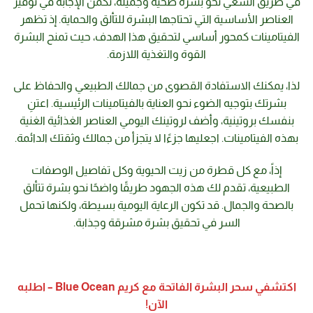
في طريق السعي نحو بشرة صحية وجميلة، تكمن الإجابة في توفير
العناصر الأساسية التي تحتاجها البشرة للتألق والحماية. إذ تظهر
الفيتامينات كمحور أساسي لتحقيق هذا الهدف، حيث تمنح البشرة
القوة والتغذية اللازمة.
لذا، يمكنك الاستفادة القصوى من جمالك الطبيعي والحفاظ على
بشرتك بتوجيه الضوء نحو العناية بالفيتامينات الرئيسية. اعتنِ
بنفسك بروتينية، وأضف لروتينك اليومي العناصر الغذائية الغنية
بهذه الفيتامينات. اجعليها جزءًا لا يتجزأ من جمالك وثقتك الدائمة.
إذاً، مع كل قطرة من زيت الحيوية وكل تفاصيل الوصفات
الطبيعية، تقدم لك هذه الجهود طريقًا واضحًا نحو بشرة تتألق
بالصحة والجمال. قد تكون الرعاية اليومية بسيطة، ولكنها تحمل
السر في تحقيق بشرة مشرقة وجذابة.
اكتشفي سحر البشرة الفاتحة مع كريم Blue Ocean – اطلبه
الآن!