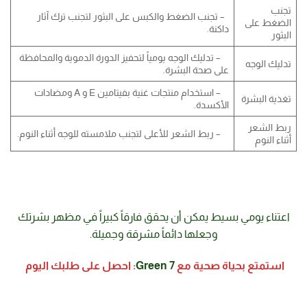
تجنب
– تجنب الضغط والكبس على البثور لتجنب ترك آثار
الضغط على
داكنة.
البثور
– تدليك الوجه يومياً لتحفيز الدورة الدموية والمحافظة
تدليك الوجه
على صحة البشرة.
– استخدام منتجات غنية بفيتامين E و A ومضادات
تغذية البشرة
الأكسدة.
ربط الشعر
– ربط الشعر للأعلى لتجنب ملامسته للوجه أثناء النوم.
أثناء النوم
اعتناء يومي بسيط يمكن أن يحقق فارقاً كبيراً في مظهر بشرتك
وجعلها دائماً مشرقة وجميلة.
استمتع بحياة صحية مع
7 Green
: احصل على طلبك اليوم