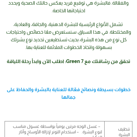
والفعّالة. فالبشرة هي توقيع فريد يعكس حالتك الصحية ويحدد
احتياجاتها الخاصة.
تشمل الأنواع الرئيسية للبشرة الدهنية، والجافة، والعادية،
والمختلطة. في هذا السياق، سنستعرض معًا خصائص واحتياجات
كل نوع من هذه البشرة، بحيث تستطيعين تحديد نوع بشرتك
بسهولة واتخاذ الخطوات الملائمة للعناية بها.
تحقق من رشاقتك مع 7 Green: اطلب الآن وابدأ رحلة اللياقة
خطوات بسيطة ونصائح فعّالة للعناية بالبشرة والحفاظ على
جمالها
– غسل الوجه مرتين يومياً بواسطة غسول مناسب
تنظيف
لنوع البشرة. – استخدام التونر لإزالة الأوساخ وآثار
البشرة