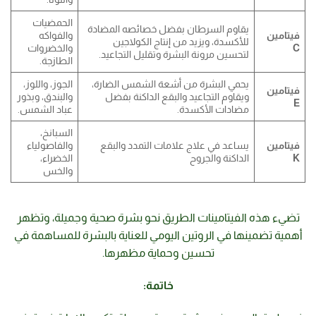
الحمضيات
يقاوم السرطان بفضل خصائصه المضادة
فيتامين
والفواكه
للأكسدة، ويزيد من إنتاج الكولاجين
C
والخضروات
لتحسين مرونة البشرة وتقليل التجاعيد.
الطازجة.
يحمي البشرة من أشعة الشمس الضارة،
الجوز، واللوز،
فيتامين
ويقاوم التجاعيد والبقع الداكنة بفضل
والبندق، وبذور
E
مضادات الأكسدة.
عباد الشمس.
السبانخ،
فيتامين
يساعد في علاج علامات التمدد والبقع
والفاصولياء
K
الداكنة والجروح
الخضراء،
والخس
تضيء هذه الفيتامينات الطريق نحو بشرة صحية وجميلة، وتظهر
أهمية تضمينها في الروتين اليومي للعناية بالبشرة للمساهمة في
تحسين وحماية مظهرها.
خاتمة: