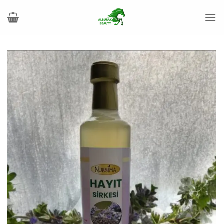
خطي
لمحتوى